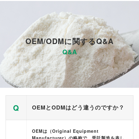
OEM/ODM
Q&A
に関する
Q&A
Q
OEM
ODM
と
はどう違うのですか？
OEM
Original Equipment
は（
Manufacturer
）の略称で、受託製造を表し