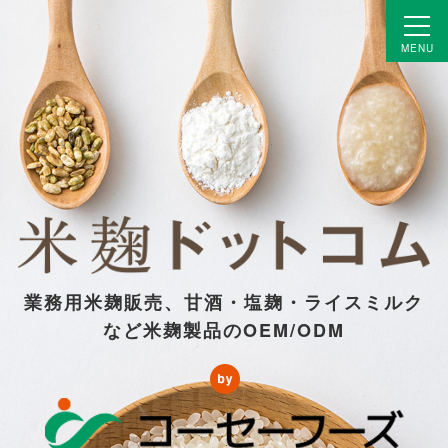
MENU
業務用米麹販売、甘酒・塩麹・ライスミルク
OEM/ODM
など米麹製品の